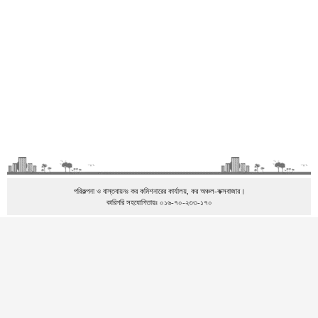
পরিকল্পনা ও বাস্তবায়নঃ কর কমিশনারের কার্যালয়, কর অঞ্চল-কক্সবাজার।
কারিগরি সহযোগিতায়ঃ ০১৬-৭০-২৩৩-১৭০