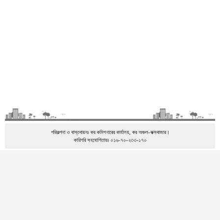
পরিকল্পনা ও বাস্তবায়নঃ কর কমিশনারের কার্যালয়, কর অঞ্চল-কক্সবাজার।
কারিগরি সহযোগিতায়ঃ ০১৬-৭০-২৩৩-১৭০